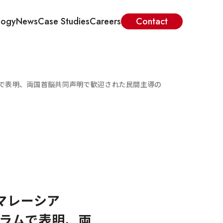
logy
News
Case Studies
Careers
Contact
ラムで表明、両国首脳共同声明で歓迎された民間主導の
マレーシア
ーラムで表明、両