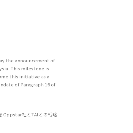
oday the announcement of
sia. This milestone is
e this initiative as a
andate of Paragraph 16 of
pstar社とTAIとの戦略