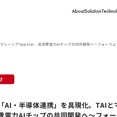
About
Solution
Techno
とマレーシアOppstar、低消費電力AIチップの共同開発へ〜フォー
せ
「AI・半導体連携」を具現化。TAIと
低消費電力AIチップの共同開発へ〜フォ