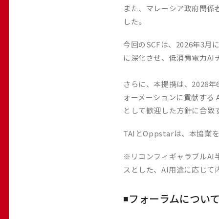
また、マレーシア政府関係
した。
今回のSCFは、2026年3月に
に深化させ、低消費電力AI
さらに、本提携は、2026
ォーメーションに貢献する 
として歓迎した方針に合致
TAIとOppstarは、本
※リコンフィギャラブルAI半導体チ
スとした、AI用途に応じ
◾️フォーラムについ