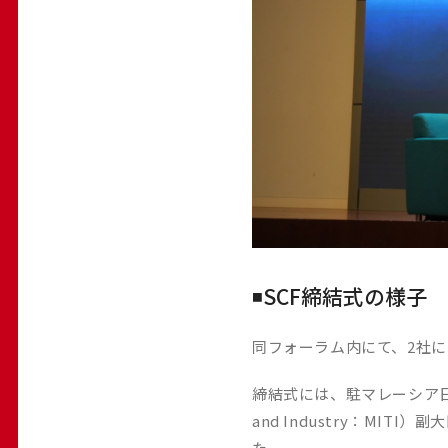
◾️SCF締結式の様子
同フォーラム内にて、2社に
締結式には、駐マレーシア日本国大
and Industry：MIT
た。