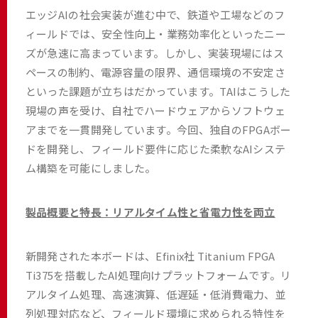
エッジAIの社会実装が進む中で、鉄道や工場などのフ
ィールドでは、安全性向上・業務効率化といったニー
ズが急速に高まっています。しかし、実装現場にはス
ペースの制約、電源容量の限界、通信環境の不安定さ
といった課題が立ちはだかっています。TAIはこうした
現場の声を受け、自社でハードウェアからソフトウェ
アまでを一貫開発しています。今回、独自のFPGAボー
ドを開発し、フィールド要件に応じた柔軟なAIシステ
ム構築を可能にしました。
製品概要と特長：リアルタイム性と省電力性を両立
新開発された本ボードは、Efinix社 Titanium FPGA
Ti375を搭載したAI処理向けプラットフォームです。リ
アルタイム処理、高速演算、低遅延・低消費電力、並
列処理対応など、フィールド環境に求められる特性を