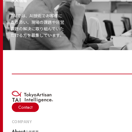
求人情報
TAIでは、AI技術でお客様に
寄り添い、
現場の課題や経営
課題の解決に取り
組んでいた
だける方を募集しています。
Contact
COMPANY
About
企業概要