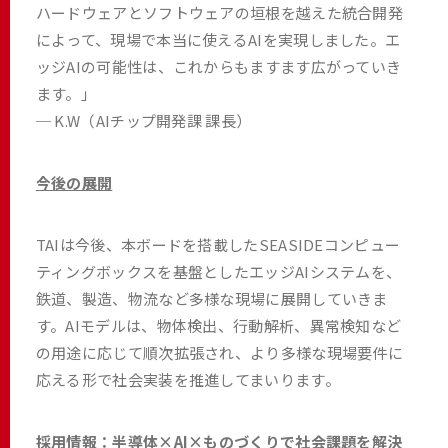
ハードウェアとソフトウェアの垣根を越えた統合開発
によって、現場で本当に使えるAIを実現しました。エ
ッジAIの可能性は、これからもますます広がっていき
ます。」
─ K.W（AIチップ開発課 課長）
今後の展開
TAIは今後、本ボードを搭載したSEASIDEコンピュー
ティングボックスを基盤としたエッジAIシステムを、
鉄道、製造、物流など多様な現場に展開していきま
す。AIモデルは、物体検出、行動解析、異常検知など
の用途に応じて順次拡張され、より多様な現場要件に
応える形で社会実装を推進してまいります。
採用情報：半導体×AI×ものづくりで社会課題を解決