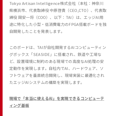
Tokyo Artisan Intelligence株式会社（本社：神奈川
県横浜市、代表取締役 中原啓貴（CEO,CTO）、代表取
締役 岡安一将（COO）、以下：TAI）は、エッジAI用
途に特化した小型・低消費電力のFPGA搭載ボードを独
自開発したことを発表します。
このボードは、TAIが自社開発するAIコンピューティン
グボックス「SEASIDE」に搭載され、鉄道や工場な
ど、設置環境に制約のある現場での高度なAI処理の安
定動作を実現します。自社内でAI、ハードウェア、ソ
フトウェアを垂直統合開発し、現場実装に最適化され
たエッジAIシステムの構築を実現します。
現場で「本当に使えるAI」を実現できるコンピューテ
ィング基板