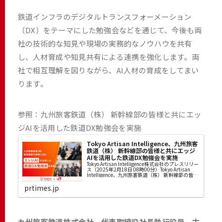
鉄道インフラのデジタルトランスフォーメーション
（DX）をテーマにした勉強会などを通じて、今後も両
社の技術的な知見や現場の実務的なノウハウを共有
し、人材育成や知見共有による連携を強化します。両
社で相互理解を図りながら、AI人材の育成をしてまい
ります。
参照：九州旅客鉄道（株） 新幹線部の皆様と共にエッ
ジAIを活用した鉄道DX勉強会を実施
Tokyo Artisan Intelligence、九州旅客
鉄道（株） 新幹線部の皆様と共にエッジ
AIを活用した鉄道DX勉強会を実施
Tokyo Artisan Intelligence株式会社のプレスリリー
ス（2025年2月18日 08時00分）Tokyo Artisan
Intelligence、九州旅客鉄道（株） 新幹線部の皆様
と共にエッジAIを活用した鉄道DX勉強...
prtimes.jp
九州旅客鉄道株式会社 代表取締役社長執行役員 古