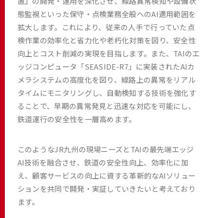
置』の開発・運用を深化させ、線路異常検知や設備状
態監視といった保守・点検業務全般へのAI適用範囲を
拡大します。これにより、従来の人手で行っていた点
検作業の効率化と省力化や老朽化対策を図り、安全性
向上とコスト削減の実現を目指します。また、TAIのエ
ッジコンピュータ「SEASIDE-R7」に実装されたAIカ
メラシステムの高度化を図り、線路上の異常をリアル
タイムにモニタリングし、自動検知する技術を強化す
ることで、早期の異常発見と迅速な対応を可能にし、
鉄道運行の安全性を一層高めます。
このようなJR九州の現場ニーズとTAIの最先端エッジ
AI技術を融合させ、鉄道の安全性向上、効率化に加
え、顧客サービスの向上に資する革新的なAIソリュー
ションを共同で開発・実証していきたいと考えており
ます。