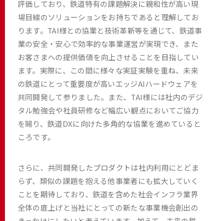
評価しており、鉄道特有の課題解決に親和性が高い現
場目線のソリューションをお持ちであると理解してお
ります。TAI様との協業と技術革新等を通じて、鉄道事
業の安全・安心で効率的な事業運営が実現でき、また
お客さまへの提供価値を向上させることを目指してい
ます。実際に、この間に様々な実証実験を重ね、未来
の鉄道にとって重要度が高いエッジAIハードウェアを
共同開発して参りました。また、TAI様には社内のデジ
タル勉強会や社員研修など幅広い観点においてご協力
を賜り、鉄道DXに向けた多角的な協業を進めていると
ころです。
さらに、共同開発したプロダクトは社内利用にとどま
らず、類似の課題を抱える他事業者にも拡大していく
ことを期待しており、鉄道を含めた社会インフラ業界
全体の底上げと当社にとっての新たな事業機会創出の
きっかけにしたいと考えています。加えて、未来の鉄