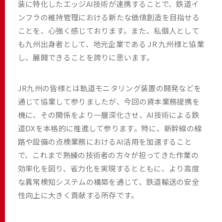
装に特化したエッジAI技術が連携することで、鉄道イ
ンフラの維持管理における新たな価値創造を目指せる
ことを、心強く感じております。また、私個人として
も九州出身者として、地元企業である JR 九州様と協業
し、展開できることを誇りに思います。
JR九州の皆様とは軌道モニタリング装置の開発などを
通じて協業して参りましたが、今回の資本業務提携を
機に、その関係をより一層深化させ、AI技術による鉄
道DXを本格的に推進して参ります。特に、新幹線の線
路や設備の点検業務におけるAI活用を加速すること
で、これまで熟練の技術者の方々が担ってきた作業の
効率化を図り、省力化を実現するとともに、より高度
な異常検知システムの構築を通じて、鉄道輸送の安全
性向上に大きく貢献する所存です。