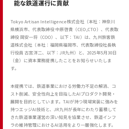
能な鉄道運行に貢献
Tokyo Artisan Intelligence株式会社（本社：神奈川
県横浜市、代表取締役 中原啓貴（CEO,CTO）、代表取
締役 岡安一将（COO）、以下：TAI）は、九州旅客鉄
道株式会社（本社：福岡県福岡市、代表取締役社長執
行役員 古宮洋二、以下：JR九州）と、2025年5月30日
（金）に資本業務提携したことをお知らせいたしま
す。
本提携では、鉄道事業における労働力不足の解消、コ
スト削減、安全性向上を目指したAIプロダクト開発・
展開を目的としています。TAIが持つ現場実装に強みを
持つエッジAI技術と、JR九州が長年にわたり蓄積して
きた鉄道事業運営の深い知見を協業させ、鉄道インフ
ラの維持管理におけるAI活用をより一層強化します。