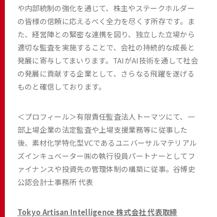
や内部統制の強化を通じて、株主やステークホルダー
の皆様の信頼に応えるべく全力を尽くす所存です。ま
た、経営陣との緊密な連携を図り、独立した立場から
適切な監査を実施することで、会社の持続的な成長と
発展に寄与してまいります。TAIがAI技術を通して社会
の発展に貢献する企業として、さらなる飛躍を遂げる
ものと確信しております。
＜プロフィール＞有限責任監査法人トーマツにて、一
部上場企業の法定監査や上場支援業務等に従事した
後、素材化学特化型VCであるユニバーサルマテリアル
ズインキュベーター㈱の執行役員パートナーとしてフ
ァイナンスや投資先の管理体制の構築に従事。谷博史
公認会計士事務所 代表
Tokyo Artisan Intelligence 株式会社 代表取締