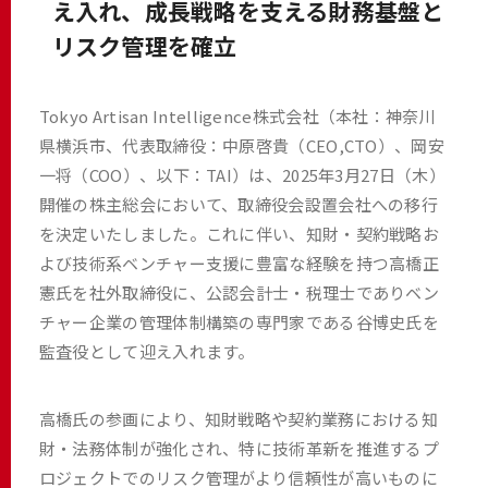
え入れ、成長戦略を支える財務基盤と
リスク管理を確立
Tokyo Artisan Intelligence株式会社（本社：神奈川
県横浜市、代表取締役：中原啓貴（CEO,CTO）、岡安
一将（COO）、以下：TAI）は、2025年3月27日（木）
開催の株主総会において、取締役会設置会社への移行
を決定いたしました。これに伴い、知財・契約戦略お
よび技術系ベンチャー支援に豊富な経験を持つ高橋正
憲氏を社外取締役に、公認会計士・税理士でありベン
チャー企業の管理体制構築の専門家である谷博史氏を
監査役として迎え入れます。
高橋氏の参画により、知財戦略や契約業務における知
財・法務体制が強化され、特に技術革新を推進するプ
ロジェクトでのリスク管理がより信頼性が高いものに