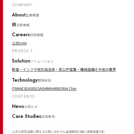
COMPANY
About
企業概要
IR
決算情報
Careers
採用情報
公式note
PRODUCT
Solution
ソリューション
鉄道・インフラ
地方自治体・官公庁
産業・機械設備
その他の業界
Technology
開発技術
ITAMAE
SEASIDE
SASHIMI
HARBOR
AI Chip
CONTENTS
News
お知らせ
Case Studies
活用事例
公正な研究活動に関するお問い合わせ
公益通報窓口
個人情報保護方針