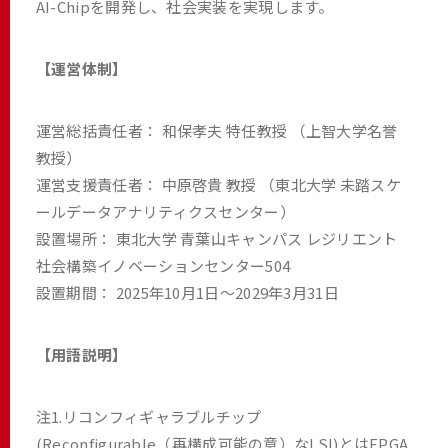
AI-Chipを開発し、社会実装を実現します。
【運営体制】
運営総括責任者： 和保孝夫 特任教授 （上智大学名誉
教授）
運営支援責任者： 中原啓貴 教授 （東北大学 未踏スケ
ールデータアナリティクスセンター）
設置場所： 東北大学 青葉山キャンパス レジリエント
社会構築イノベーションセンター504
設置期間： 2025年10月1日～2029年3月31日
【用語説明】
注1.リコンフィギャラブルチップ
(Reconfigurable（再構成可能の意）なLSI)とはFPGA