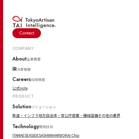
Contact
COMPANY
About
企業概要
IR
決算情報
Careers
採用情報
公式note
PRODUCT
Solution
ソリューション
鉄道・インフラ
地方自治体・官公庁
産業・機械設備
その他の業界
Technology
開発技術
ITAMAE
SEASIDE
SASHIMI
HARBOR
AI Chip