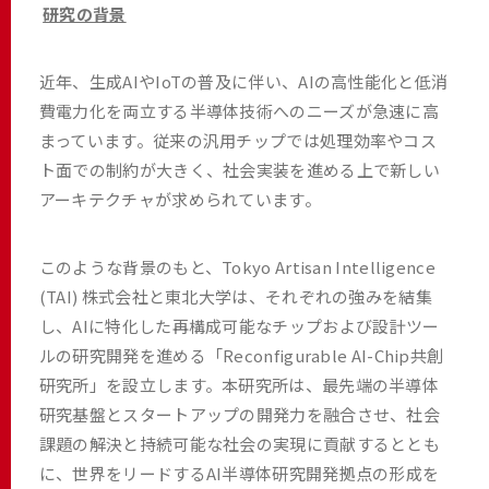
研究の背景
近年、生成AIやIoTの普及に伴い、AIの高性能化と低消
費電力化を両立する半導体技術へのニーズが急速に高
まっています。従来の汎用チップでは処理効率やコス
ト面での制約が大きく、社会実装を進める上で新しい
アーキテクチャが求められています。
このような背景のもと、Tokyo Artisan Intelligence
(TAI) 株式会社と東北大学は、それぞれの強みを結集
し、AIに特化した再構成可能なチップおよび設計ツー
ルの研究開発を進める「Reconfigurable AI-Chip共創
研究所」を設立します。本研究所は、最先端の半導体
研究基盤とスタートアップの開発力を融合させ、社会
課題の解決と持続可能な社会の実現に貢献するととも
に、世界をリードするAI半導体研究開発拠点の形成を