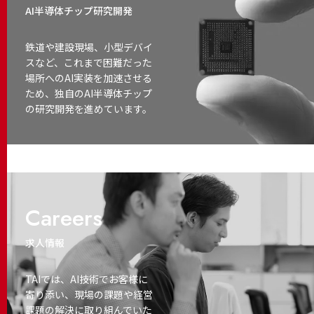
AI半導体チップ研究開発
鉄道や建設現場、小型デバイ
スなど、これまで困難だった
場所へのAI実装を加速させる
ため、独自のAI半導体チップ
の研究開発を進めています。
Careers
求人情報
TAIでは、AI技術でお客様に
寄り添い、
現場の課題や経営
課題の解決に取り
組んでいた