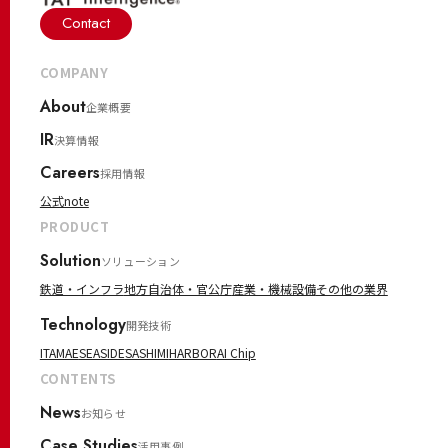
Contact
COMPANY
About
企業概要
IR
決算情報
Careers
採用情報
公式note
PRODUCT
Solution
ソリューション
鉄道・インフラ
地方自治体・官公庁
産業・機械設備
その他の業界
Technology
開発技術
ITAMAE
SEASIDE
SASHIMI
HARBOR
AI Chip
CONTENTS
News
お知らせ
Case Studies
活用事例