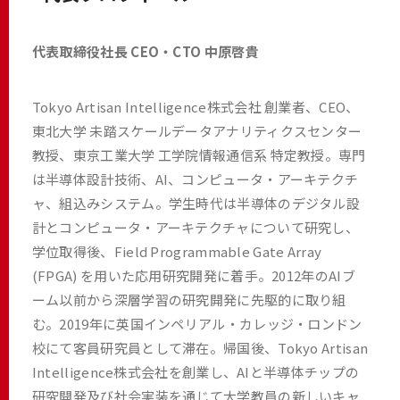
代表取締役社長 CEO・CTO 中原啓貴
Tokyo Artisan Intelligence株式会社 創業者、CEO、
東北大学 未踏スケールデータアナリティクスセンター
教授、東京工業大学 工学院情報通信系 特定教授。専門
は半導体設計技術、AI、コンピュータ・アーキテクチ
ャ、組込みシステム。学生時代は半導体のデジタル設
計とコンピュータ・アーキテクチャについて研究し、
学位取得後、Field Programmable Gate Array
(FPGA) を用いた応用研究開発に着手。2012年のAIブ
ーム以前から深層学習の研究開発に先駆的に取り組
む。2019年に英国インペリアル・カレッジ・ロンドン
校にて客員研究員として滞在。帰国後、Tokyo Artisan
Intelligence株式会社を創業し、AIと半導体チップの
研究開発及び社会実装を通じて大学教員の新しいキャ