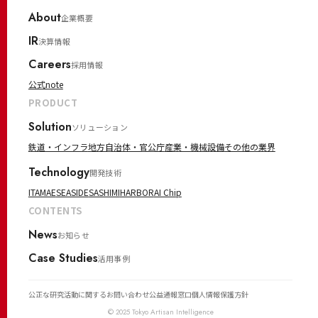
About
企業概要
IR
決算情報
Careers
採用情報
公式note
PRODUCT
Solution
ソリューション
鉄道・インフラ
地方自治体・官公庁
産業・機械設備
その他の業界
Technology
開発技術
ITAMAE
SEASIDE
SASHIMI
HARBOR
AI Chip
CONTENTS
News
お知らせ
Case Studies
活用事例
公正な研究活動に関するお問い合わせ
公益通報窓口
個人情報保護方針
© 2025 Tokyo Artisan Intelligence