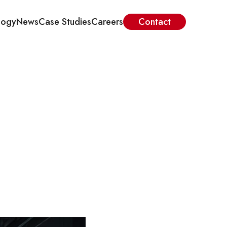
logy
News
Case Studies
Careers
Contact
す