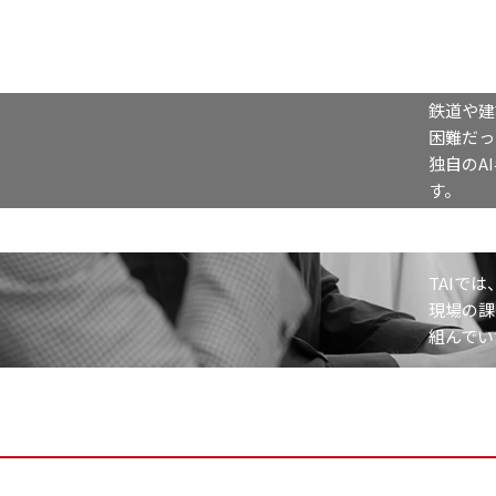
鉄道や建
困難だっ
独自のA
す。
TAIで
現場の課
組んでい