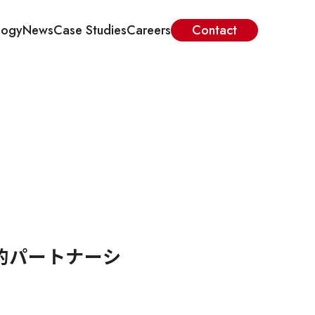
logy
News
Case Studies
Careers
Contact
的パートナーシ