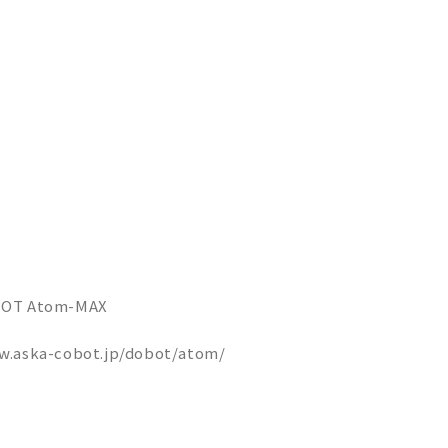
T Atom-MAX
w.aska-cobot.jp/dobot/atom/