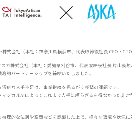
elligence株式会社（本社：神奈川県横浜市、代表取締役社長 CEO・CT
アスカ株式会社（本社：愛知県刈谷市、代表取締役社長 片山義
た戦略的パートナーシップを締結いたしました。
る深刻な人手不足は、事業継続を揺るがす喫緊の課題です。
フィジカルAIによってこれまで人手に頼らざるを得なかった非定
の物理的な法則や空間などを認識した上で、様々な環境や状況に