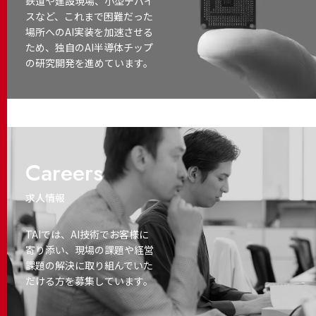
鉄道や建設現場、小型デバイ
スなど、これまで困難だった
場所へのAI実装を加速させる
ため、独自のAI半導体チップ
の研究開発を進めています。
Careers
求人情報
TAIでは、AI技術でお客様に
寄り添い、
現場の課題や経営
課題の解決に取り
組んでいた
だける方を募集しています。